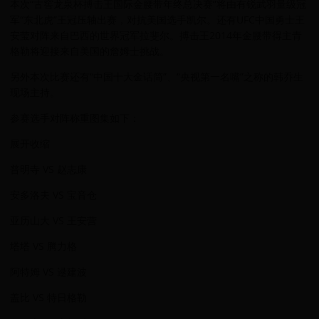
本次“古窖龙泉杯搏击王国际金腰带年终总决赛”将由有锐武羽量级冠
军“东北虎”王冠压轴出赛，对抗美国选手凯尔。还有UFC中国勇士王
安莹对阵来自巴西的世界冠军拉斐尔。搏击王2014年金腰带得主青
格勒将迎接来自美国的詹姆士挑战。
另外本次比赛还有“中国十大金话筒”、“央视第一名嘴”之称的韩乔生
现场主持。
参赛选手对阵称重图集如下：
展开收缩
普明寺 VS 赵志康
安多洛夫 VS 宝音仓
亚历山大 VS 王安营
塔塔 VS 腾力格
阿特姆 VS 逯建波
盖比 VS 特日格勒