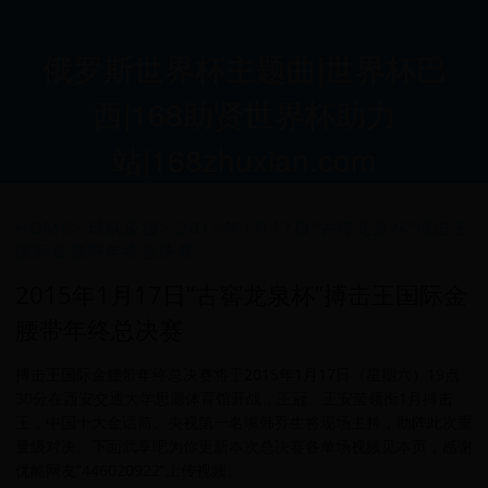
俄罗斯世界杯主题曲|世界杯巴
西|168助贤世界杯助力
站|168zhuxian.com
HOME
>
球队应援
>
2015年1月17日“古窖龙泉杯”搏击王
国际金腰带年终总决赛
2015年1月17日“古窖龙泉杯”搏击王国际金
腰带年终总决赛
搏击王国际金腰带年终总决赛将于2015年1月17日（星期六）19点
30分在西安交通大学思源体育馆开战，王冠、王安莹领衔1月搏击
王，中国十大金话筒、央视第一名嘴韩乔生将现场主持，助阵此次重
量级对决。下面武享吧为你更新本次总决赛各单场视频见本页，感谢
优酷网友“446020922”上传视频。