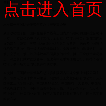
点击进入首页
整视频】
【MMA规则-70公斤级】王冠 胜 弗朗西斯科[俄罗斯] TKO 1回合
【完整视频】
本次搏击王国际金腰带年终总决赛赛事介绍：
展开收缩据了解，国际金腰带争霸赛是国内最高规格的国际综合格斗
大赛。大赛以弘扬中华武术文化，全面推竞技体育搏击产业在国内发
展为宗旨，邀请世界范围内的职业格斗运动员角逐，来自多个国家的
优秀选手将与中国一线搏击运动员对垒。参赛者可自由选择散打、泰
拳、空手道、拳击以及摔跤等不同类别的武术。搏击王金腰带争霸赛
是一种全新的武术竞技赛事，在比赛中选手将使用击打、抱摔等各种
技术，是一项力量与智慧并存的赛事。
本次搏击王国际金腰带年终总决赛由陕西古窖龙泉酒业有限公司主
办，陕西电视台体育休闲频道、陕西搏击王文化传媒有限公司以及兴
国搏击王俱乐部承办。中国MMA教父、中国散打十大名帅、中国散
打总教练赵学军，中国自由搏击领军人物、世界冠军王冠，以及金正
药业集团、杜康酒业集团、陕西古窖龙泉酒业有限公司共同出席了新
闻发布会。