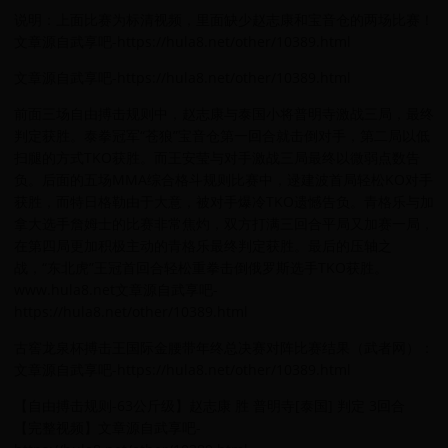
说明：上面比赛为标清视频，里面缺少赵志康和宝音仓的两场比赛！
文章源自武享吧-https://hula8.net/other/10389.html
文章源自武享吧-https://hula8.net/other/10389.html
前面三场自由搏击规则中，赵志康与泰国小将普明寺激战三局，最终
判定获胜。泰拳冠军“苍狼”宝音仓第一回合就击倒对手，第二局以低
扫腿的方式TKO获胜。而王安莹与对手激战三局最终以微弱点数告
负。后面的五场MMA综合格斗规则比赛中，逯建波首局轻松KO对手
获胜，而特日格勒由于大意，被对手爆冷TKO遗憾告负。青格乐与加
拿大选手詹姆士的比赛非常焦灼，双方打满三回合平局又加赛一局，
在第四局更加积极主动的青格乐最终判定获胜。最后的压轴之
战，“东北虎”王冠首回合轻松重拳击倒俄罗斯选手TKO获胜。
www.hula8.net文章源自武享吧-
https://hula8.net/other/10389.html
古窖龙泉杯搏击王国际金腰带年终总决赛对阵比赛结果（武者网）：
文章源自武享吧-https://hula8.net/other/10389.html
【自由搏击规则-63公斤级】赵志康 胜 普明寺[泰国] 判定 3回合
【完整视频】文章源自武享吧-