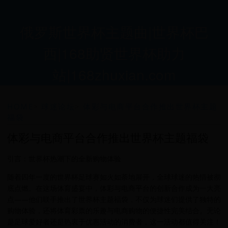
俄罗斯世界杯主题曲|世界杯巴
西|168助贤世界杯助力
站|168zhuxian.com
HOME
>
球迷论坛
>
体彩与电商平台合作推出世界杯主题
福袋
体彩与电商平台合作推出世界杯主题福袋
引言：世界杯热潮下的全新购物体验
随着四年一度的世界杯足球赛如火如荼地展开，全球球迷的热情被彻
底点燃。在这场体育盛宴中，体彩与电商平台的创新合作成为一大亮
点——他们联手推出了世界杯主题福袋，不仅为球迷们提供了独特的
购物体验，还将体育彩票的乐趣与电商购物的便捷性完美结合。无论
是足球爱好者还是热衷于优惠活动的消费者，这一活动都值得关注！