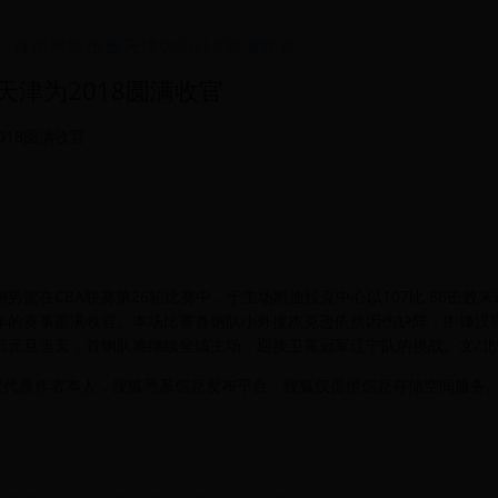
>
首钢男篮击败天津为2018圆满收官
天津为2018圆满收官
018圆满收官
首钢男篮在CBA联赛第26轮比赛中，于主场凯迪拉克中心以107比 86
8年的赛事圆满收官。本场比赛首钢队小外援杰克逊依然因伤缺阵，中锋汉
1日元旦当天，首钢队将继续坐镇主场，迎接卫冕冠军辽宁队的挑战。文/北
仅代表作者本人，搜狐号系信息发布平台，搜狐仅提供信息存储空间服务