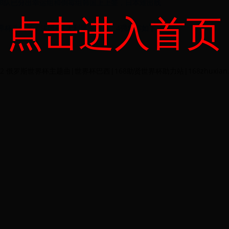
亚洲8队已分出幸运组和倒霉组韩国上上签，日本难出线
点击进入首页
足世界杯杀疯了：法国+意大利爆冷出局，4强对阵如下
 2022 俄罗斯世界杯主题曲|世界杯巴西|168助贤世界杯助力站|168zhuxian.com A