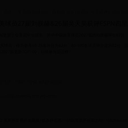
>
四星！中国旅美球员27届刘朕赫&26届吴天昊获评ESPN四
美球员27届刘朕赫&26届吴天昊获评ESPN四
ESPN更新了全美高中生排名，其中中国旅美球员2027届的刘朕赫评分82
百大球员，作为参考68-79名评分为83分，80-100名球员评分皆为82分。
027届更新TOP100，刘朕赫有望进榜）。
女球员：只待了1分钟 称判决无证据
几次冠军(比利时夺得世界杯次数)
 2022 俄罗斯世界杯主题曲|世界杯巴西|168助贤世界杯助力站|168zhuxian.com A