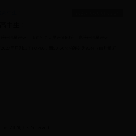
星高中生！
2025-10-06 01:02:24
星高中生！
分，获得四星评级。26届的吴天昊评分80分，也获得四星评级。
而2027届只列出了TOP60，而53-60名的评分为83分（由此推断，
ll Rights Reserved.