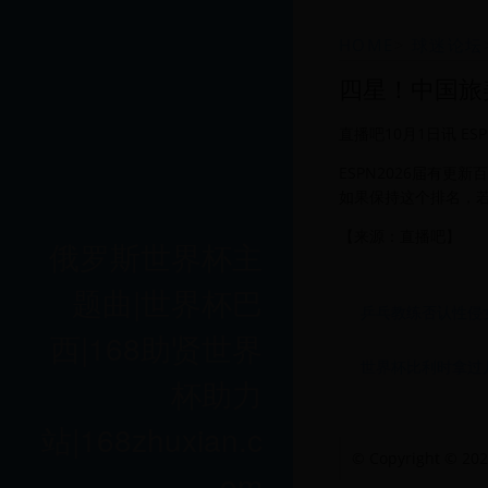
HOME
>
球迷论坛
四星！中国旅
直播吧10月1日讯 
ESPN2026届有更新
如果保持这个排名，若2
【来源：直播吧】
俄罗斯世界杯主
题曲|世界杯巴
乒乓教练否认性侵
西|168助贤世界
世界杯比利时拿过
杯助力
站|168zhuxian.c
© Copyright ©
om